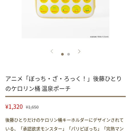
アニメ「ぼっち・ざ・ろっく！」後藤ひとり
のケロリン桶 温泉ポーチ
通
セ
¥1,320
¥1,650
常
ー
後藤ひとりだけのケロリン桶キーホルダーにデザインされて
価
ル
格
いる、「承認欲求モンスター」「パリピぼっち」「完熟マン
価