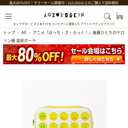
最大80％OFF！サマーセール開催中｜¥10,000以上のご購入で送料無料
Car
Search
Menu
キャラクターと そとあそび をコンセプトに開発した アウトドアグッズブランド
トップ
›
All
›
アニメ「ぼっち・ざ・ろっく！」後藤ひとりのケロ
リン桶 温泉ポーチ