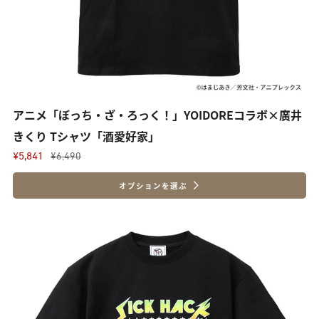
アニメ「ぼっち・ざ・ろっく！」YOIDOREコラボ×廣井
きくり Tシャツ「酒愛好家」
¥5,841
¥6,490
オプションを選ぶ