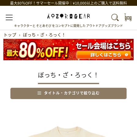
最大80％OFF！サマーセール開催中｜¥10,000以上のご購入で送料無料
Car
Search
Menu
キャラクターと そとあそび をコンセプトに開発した アウトドアグッズブランド
トップ
›
ぼっち・ざ・ろっく！
ぼっち・ざ・ろっく！
タイトル・カテゴリで絞り込む