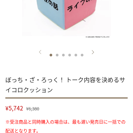
ぼっち・ざ・ろっく！ トーク内容を決めるサ
イコロクッション
通
セ
¥5,742
¥6,380
常
ー
※受注商品と同時購入の場合は、最も遅い発売日に一括での
価
ル
格
配送となります。
価