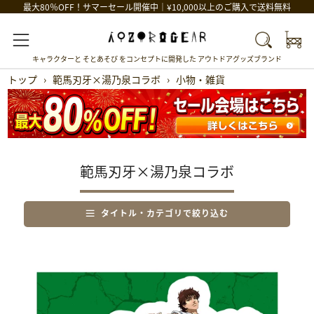
最大80％OFF！サマーセール開催中｜¥10,000以上のご購入で送料無料
Car
Search
Menu
キャラクターと そとあそび をコンセプトに開発した アウトドアグッズブランド
トップ
›
範馬刃牙×湯乃泉コラボ
›
小物・雑貨
範馬刃牙×湯乃泉コラボ
タイトル・カテゴリで絞り込む