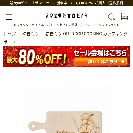
最大80％OFF！サマーセール開催中｜¥10,000以上のご購入で送料無料
Car
Search
Menu
キャラクターと そとあそび をコンセプトに開発した アウトドアグッズブランド
トップ
›
初音ミク
›
初音ミク OUTDOOR COOKING カッティング
ボード