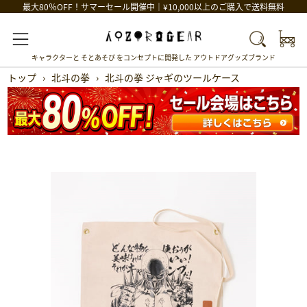
最大80％OFF！サマーセール開催中｜¥10,000以上のご購入で送料無料
Car
Search
Menu
キャラクターと そとあそび をコンセプトに開発した アウトドアグッズブランド
トップ
›
北斗の拳
›
北斗の拳 ジャギのツールケース