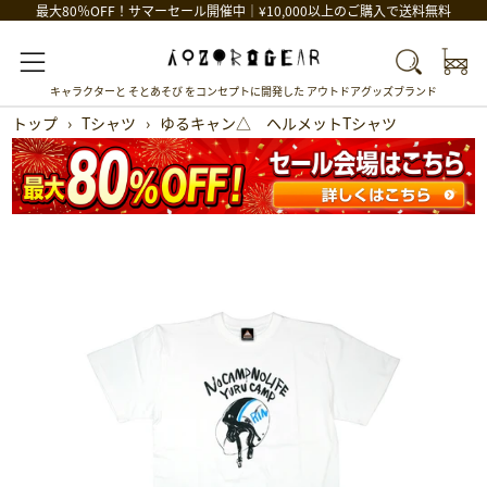
最大80％OFF！サマーセール開催中｜¥10,000以上のご購入で送料無料
Car
Search
Menu
キャラクターと そとあそび をコンセプトに開発した アウトドアグッズブランド
トップ
›
Tシャツ
›
ゆるキャン△ ヘルメットTシャツ