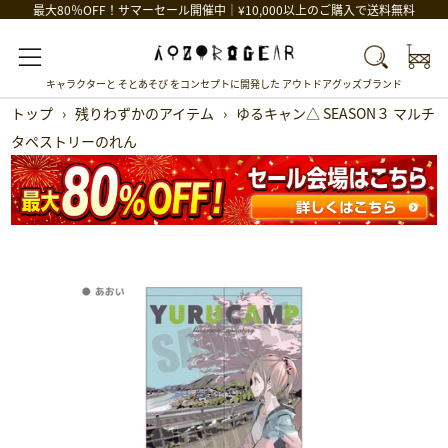
最大80％OFF！サマーセール開催中｜¥10,000以上のご購入で送料無料
Car
Search
Menu
キャラクターと そとあそび をコンセプトに開発した アウトドアグッズブランド
トップ
›
残りわずかのアイテム
›
ゆるキャン△ SEASON３ マルチ
タペストリーのれん