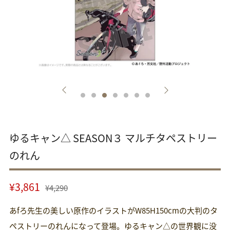
ゆるキャン△ SEASON３ マルチタペストリー
のれん
通
セ
¥3,861
¥4,290
常
ー
あfろ先生の美しい原作のイラストがW85H150cmの大判のタ
価
ル
格
ペストリーのれんになって登場。ゆるキャン△の世界観に没
価