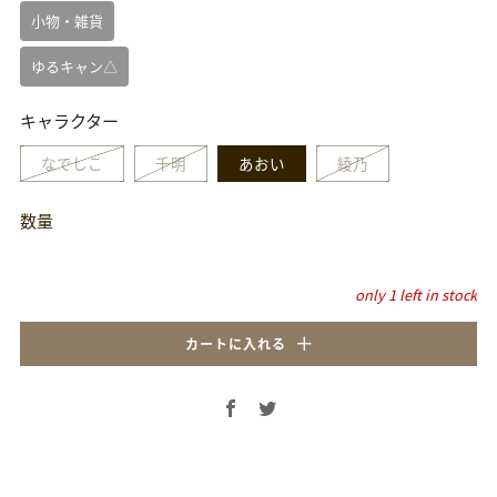
小物・雑貨
ゆるキャン△
キャラクター
なでしこ
千明
あおい
綾乃
数量
only
1
left in stock
カートに入れる
Facebook
Twitter