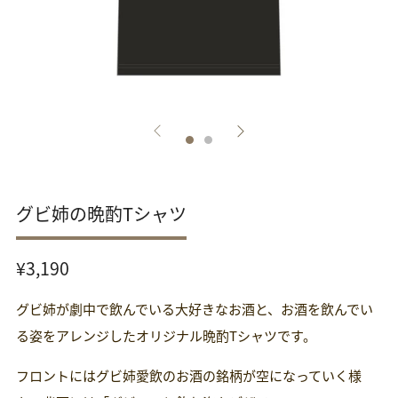
グビ姉の晩酌Tシャツ
通
¥3,190
常
グビ姉が劇中で飲んでいる大好きなお酒と、お酒を飲んでい
価
格
る姿をアレンジしたオリジナル晩酌Tシャツです。
フロントにはグビ姉愛飲のお酒の銘柄が空になっていく様