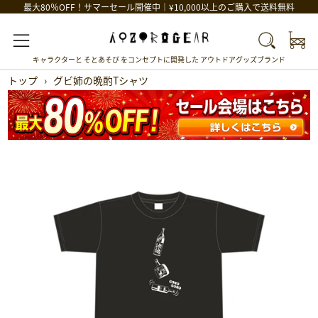
最大80％OFF！サマーセール開催中｜¥10,000以上のご購入で送料無料
Car
Search
Menu
キャラクターと そとあそび をコンセプトに開発した アウトドアグッズブランド
トップ
›
グビ姉の晩酌Tシャツ