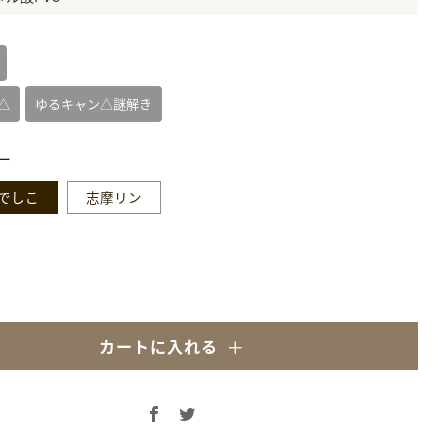
△
ゆるキャン△謎解き
ー
でしこ
志摩リン
カートに入れる
Facebook
Twitter