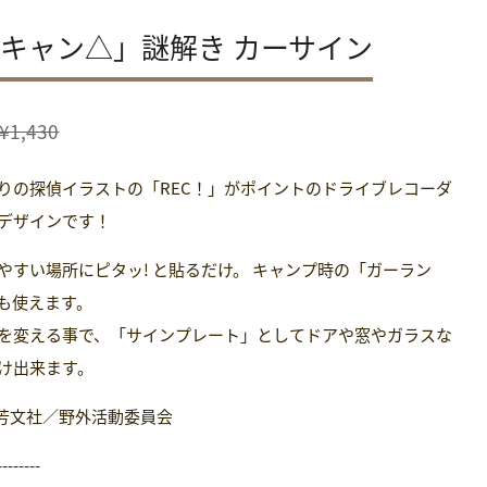
キャン△」謎解き カーサイン
セ
¥1,430
ー
ル
りの探偵イラストの「REC！」がポイントのドライブレコーダ
価
デザインです！
格
やすい場所にピタッ! と貼るだけ。 キャンプ時の「ガーラン
も使えます。
を変える事で、「サインプレート」としてドアや窓やガラスな
け出来ます。
芳文社／野外活動委員会
--------