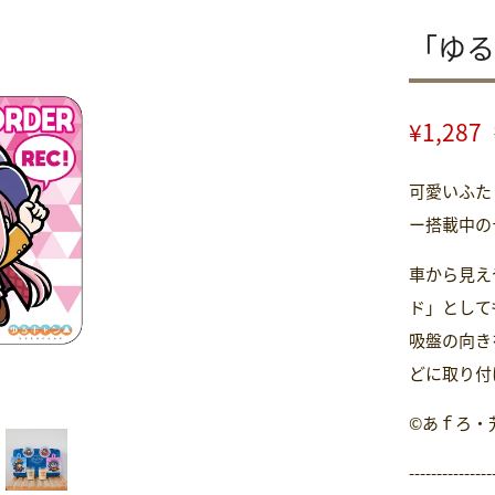
「ゆる
通
¥1,287
常
価
可愛いふた
格
ー搭載中の
車から見え
ド」として
吸盤の向き
どに取り付
©あｆろ・
---------------