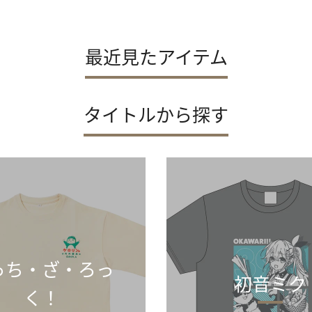
最近見たアイテム
タイトルから探す
っち・ざ・ろっ
初音ミク
く！