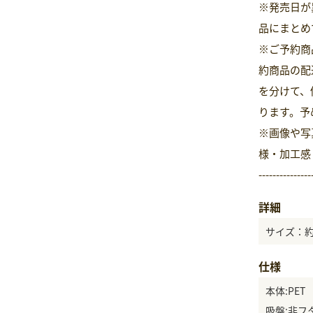
※発売日が
品にまとめ
※ご予約商
約商品の配
を分けて、
ります。予
※画像や写
様・加工感
---------------
詳細
サイズ：約
仕様
本体:PET
吸盤:非フ