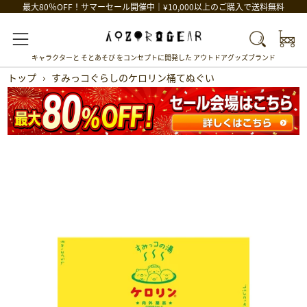
最大80％OFF！サマーセール開催中｜¥10,000以上のご購入で送料無料
Car
Search
Menu
キャラクターと そとあそび をコンセプトに開発した アウトドアグッズブランド
トップ
›
すみっコぐらしのケロリン桶てぬぐい